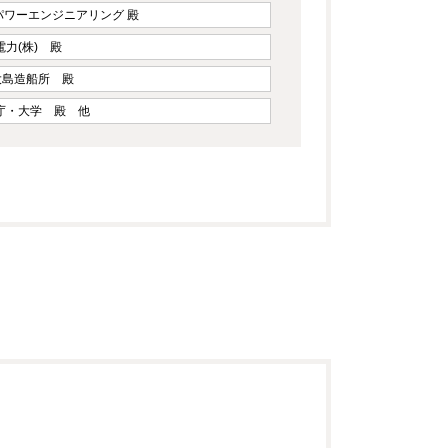
Iパワーエンジニアリング 殿
電力(株) 殿
)大島造船所 殿
庁・大学 殿 他