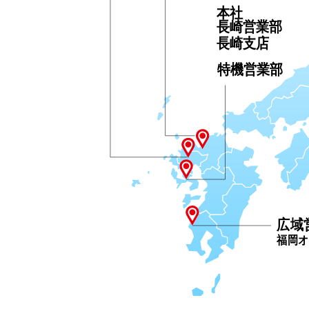
本社
長崎営業部
長崎支店
特機営業部
広域
福岡オ