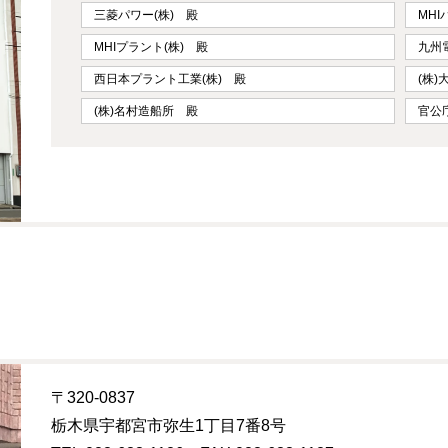
三菱パワー(株) 殿
MH
MHIプラント(株) 殿
九州
西日本プラント工業(株) 殿
(株
(株)名村造船所 殿
官公
〒320-0837
栃木県宇都宮市弥生1丁目7番8号